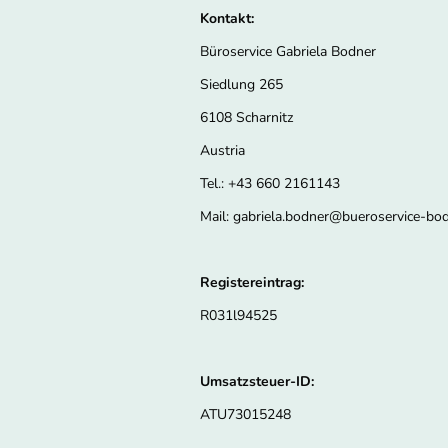
Kontakt:
Büroservice Gabriela Bodner
Siedlung 265
6108 Scharnitz
Austria
Tel.: +43 660 2161143
Mail: gabriela.bodner@bueroservice-bo
Registereintrag:
R031l94525
Umsatzsteuer-ID:
ATU73015248